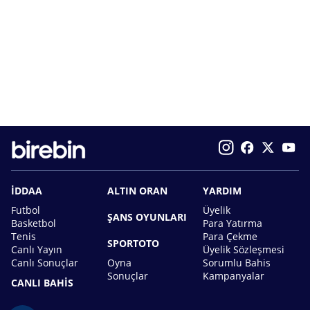
İDDAA
ALTIN ORAN
YARDIM
Futbol
Üyelik
ŞANS OYUNLARI
Basketbol
Para Yatırma
Tenis
Para Çekme
SPORTOTO
Canlı Yayın
Üyelik Sözleşmesi
Canlı Sonuçlar
Oyna
Sorumlu Bahis
Sonuçlar
Kampanyalar
CANLI BAHİS