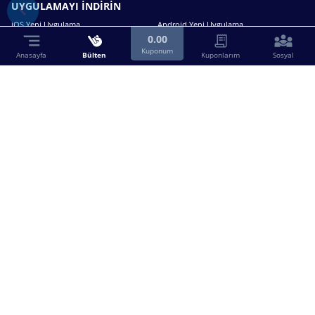
UYGULAMAYI İNDİRİN
iOS Yeni Uygulama
Android Yeni Uygulama
0.00
Kuponum
Anasayfa
Bülten
Kuponlarım
Sosyal
Bizimle iletişime geçin.
0216 630 63 83
destek@birebin.com
Spor Toto'nun yasal bayisi olan birebin.com’a
18 yaşından büyükler üye olabilir.
BİREBİN ŞANS OYUNLARI A.Ş.
Copyright © 2025