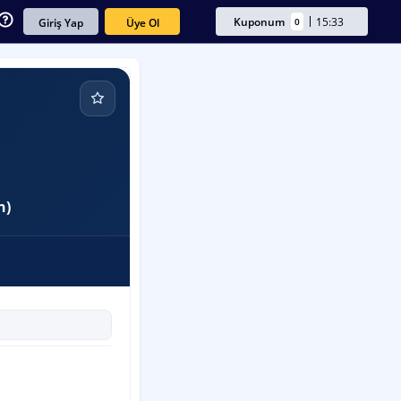
Kuponum
15:33
0
Üye Ol
Giriş Yap
n)