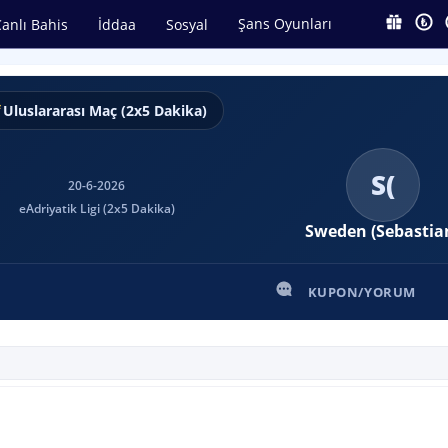
Şans Oyunları
anlı Bahis
İddaa
Sosyal
Uluslararası Maç (2x5 Dakika)
S(
20-6-2026
eAdriyatik Ligi (2x5 Dakika)
Sweden (Sebastia
KUPON/YORUM