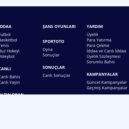
İDDAA
ŞANS OYUNLARI
YARDIM
Futbol
Üyelik
Basketbol
Para Yatırma
SPORTOTO
Tenis
Para Çekme
Oyna
Buz Hokeyi
İddaa ve Canlı İddaa
Sonuçlar
Voleybol
Üyelik Sözleşmesi
Sorumlu Bahis
SONUÇLAR
CANLI
KAMPANYALAR
Canlı Sonuçlar
Canlı Bahis
Canlı Yayın
Güncel Kampanyalar
Geçmiş Kampanyalar
ALTIN ORAN
BİREBİN ŞANS OYUNLARI A.Ş.
Copyright © 2026