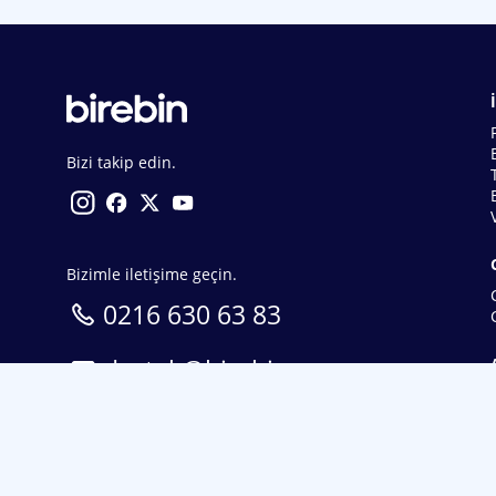
Bizi takip edin.
Bizimle iletişime geçin.
0216 630 63 83
destek@birebin.com
Spor Toto'nun yasal bayisi olan birebin.com’a
18 yaşından büyükler üye olabilir.