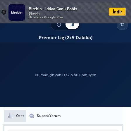
Giriş Yap
Üye Ol
Birebin - iddaa Canlı Bahis
İndir
×
Birebin
Ücretsiz - Google Play
Premier Lig (2x5 Dakika)
Bu maç için canlı takip bulunmuyor.
Özet
Kupon/Yorum