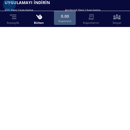
UYGULAMAYI İNDİRİN
iOS Yeni Uygulama
Android Yeni Uygulama
0.00
Kuponum
Anasayfa
Bülten
Kuponlarım
Sosyal
Bizimle iletişime geçin.
0216 630 63 83
destek@birebin.com
Spor Toto'nun yasal bayisi olan birebin.com’a
18 yaşından büyükler üye olabilir.
BİREBİN ŞANS OYUNLARI A.Ş.
Copyright © 2025