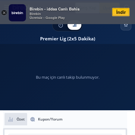
Giriş Yap
Üye Ol
Birebin - iddaa Canlı Bahis
İndir
×
Birebin
Ücretsiz - Google Play
Premier Lig (2x5 Dakika)
Bu maç için canlı takip bulunmuyor.
Özet
Kupon/Yorum