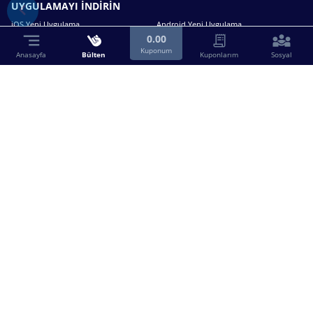
UYGULAMAYI İNDİRİN
iOS Yeni Uygulama
Android Yeni Uygulama
0.00
Kuponum
Anasayfa
Bülten
Kuponlarım
Sosyal
Bizimle iletişime geçin.
0216 630 63 83
destek@birebin.com
Spor Toto'nun yasal bayisi olan birebin.com’a
18 yaşından büyükler üye olabilir.
BİREBİN ŞANS OYUNLARI A.Ş.
Copyright © 2025