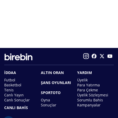
İDDAA
ALTIN ORAN
YARDIM
Futbol
Üyelik
ŞANS OYUNLARI
Basketbol
Para Yatırma
Tenis
Para Çekme
SPORTOTO
Canlı Yayın
Üyelik Sözleşmesi
Canlı Sonuçlar
Oyna
Sorumlu Bahis
Sonuçlar
Kampanyalar
CANLI BAHİS