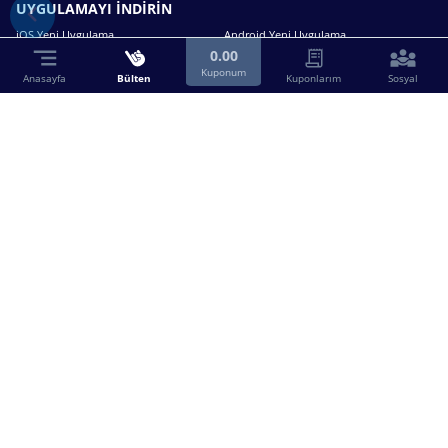
UYGULAMAYI İNDİRİN
iOS Yeni Uygulama
Android Yeni Uygulama
0.00
Kuponum
Anasayfa
Bülten
Kuponlarım
Sosyal
Bizimle iletişime geçin.
0216 630 63 83
destek@birebin.com
Spor Toto'nun yasal bayisi olan birebin.com’a
18 yaşından büyükler üye olabilir.
BİREBİN ŞANS OYUNLARI A.Ş.
Copyright © 2025