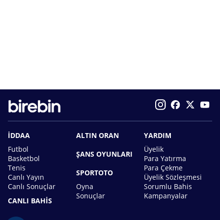
İDDAA
ALTIN ORAN
YARDIM
Futbol
Üyelik
ŞANS OYUNLARI
Basketbol
Para Yatırma
Tenis
Para Çekme
SPORTOTO
Canlı Yayın
Üyelik Sözleşmesi
Canlı Sonuçlar
Oyna
Sorumlu Bahis
Sonuçlar
Kampanyalar
CANLI BAHİS