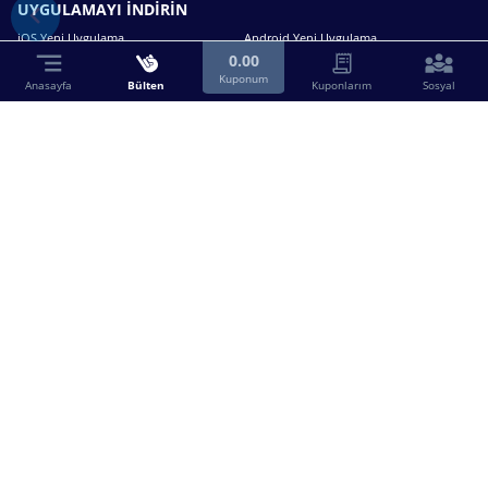
UYGULAMAYI İNDİRİN
iOS Yeni Uygulama
Android Yeni Uygulama
0.00
Kuponum
Anasayfa
Bülten
Kuponlarım
Sosyal
Bizimle iletişime geçin.
0216 630 63 83
destek@birebin.com
Spor Toto'nun yasal bayisi olan birebin.com’a
18 yaşından büyükler üye olabilir.
BİREBİN ŞANS OYUNLARI A.Ş.
Copyright © 2025