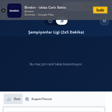
Giriş Yap
Üye Ol
Birebin - iddaa Canlı Bahis
İndir
×
Birebin
Ücretsiz - Google Play
Şampiyonlar Ligi (2x5 Dakika)
Bu maç için canlı takip bulunmuyor.
Özet
Kupon/Yorum