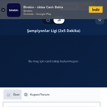
Giriş Yap
Üye Ol
Birebin - iddaa Canlı Bahis
İndir
×
Birebin
Ücretsiz - Google Play
Şampiyonlar Ligi (2x5 Dakika)
Bu maç için canlı takip bulunmuyor.
Özet
Kupon/Yorum