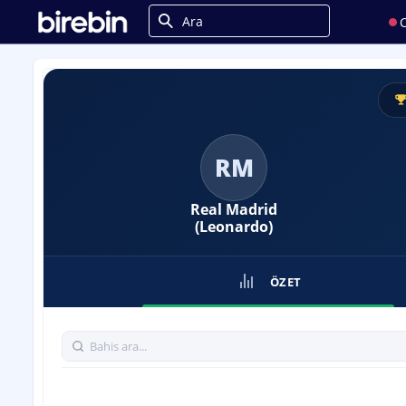
C
RM
Real Madrid
(Leonardo)
ÖZET