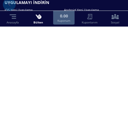
UYGULAMAYI İNDİRİN
iOS Yeni Uygulama
Android Yeni Uygulama
0.00
Kuponum
Anasayfa
Bülten
Kuponlarım
Sosyal
Bizimle iletişime geçin.
0216 630 63 83
destek@birebin.com
Spor Toto'nun yasal bayisi olan birebin.com’a
18 yaşından büyükler üye olabilir.
BİREBİN ŞANS OYUNLARI A.Ş.
Copyright © 2025