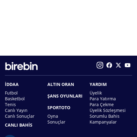
İDDAA
ALTIN ORAN
YARDIM
Futbol
Üyelik
ŞANS OYUNLARI
Basketbol
Para Yatırma
Tenis
Para Çekme
SPORTOTO
Canlı Yayın
Üyelik Sözleşmesi
Canlı Sonuçlar
Oyna
Sorumlu Bahis
Sonuçlar
Kampanyalar
CANLI BAHİS