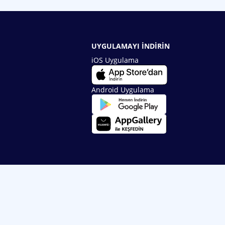
UYGULAMAYI İNDİRİN
iOS Uygulama
Android Uygulama