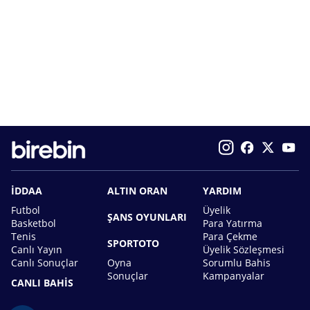
İDDAA
ALTIN ORAN
YARDIM
Futbol
Üyelik
ŞANS OYUNLARI
Basketbol
Para Yatırma
Tenis
Para Çekme
SPORTOTO
Canlı Yayın
Üyelik Sözleşmesi
Canlı Sonuçlar
Oyna
Sorumlu Bahis
Sonuçlar
Kampanyalar
CANLI BAHİS