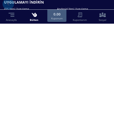
UYGULAMAYI İNDİRİN
iOS Yeni Uygulama
Android Yeni Uygulama
0.00
Kuponum
Anasayfa
Bülten
Kuponlarım
Sosyal
Bizimle iletişime geçin.
0216 630 63 83
destek@birebin.com
Spor Toto'nun yasal bayisi olan birebin.com’a
18 yaşından büyükler üye olabilir.
BİREBİN ŞANS OYUNLARI A.Ş.
Copyright © 2025