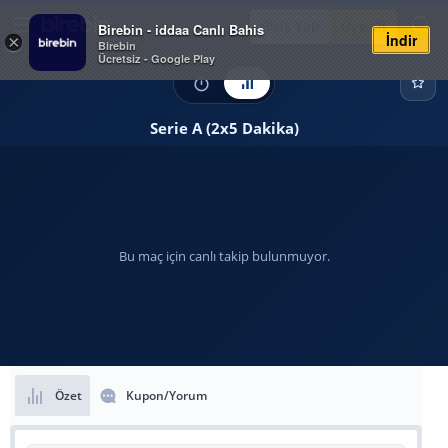
Giriş Yap
Üye Ol
Birebin - iddaa Canlı Bahis
İndir
×
Birebin
Ücretsiz - Google Play
Serie A (2x5 Dakika)
Bu maç için canlı takip bulunmuyor.
Özet
Kupon/Yorum