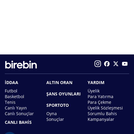
İDDAA
ALTIN ORAN
YARDIM
Futbol
Üyelik
ŞANS OYUNLARI
Basketbol
Para Yatırma
Tenis
Para Çekme
SPORTOTO
Canlı Yayın
Üyelik Sözleşmesi
Canlı Sonuçlar
Oyna
Sorumlu Bahis
Sonuçlar
Kampanyalar
CANLI BAHİS