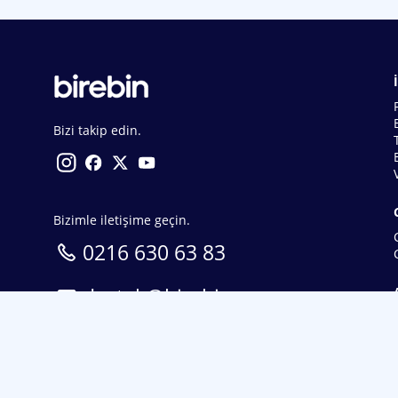
Bizi takip edin.
Bizimle iletişime geçin.
0216 630 63 83
destek@birebin.com
Spor Toto'nun yasal bayisi olan birebin.com’a
18 yaşından büyükler üye olabilir.