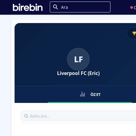
C
LF
Liverpool FC (Eric)
ÖZET