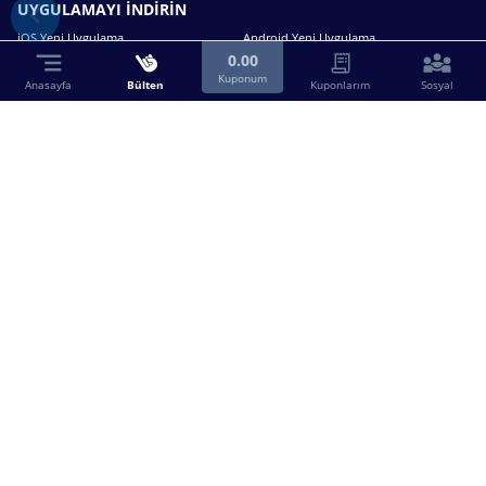
UYGULAMAYI İNDİRİN
iOS Yeni Uygulama
Android Yeni Uygulama
0.00
Kuponum
Anasayfa
Bülten
Kuponlarım
Sosyal
Bizimle iletişime geçin.
0216 630 63 83
destek@birebin.com
Spor Toto'nun yasal bayisi olan birebin.com’a
18 yaşından büyükler üye olabilir.
BİREBİN ŞANS OYUNLARI A.Ş.
Copyright © 2025