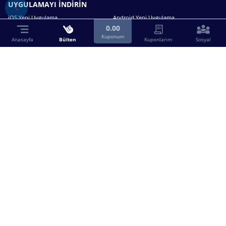
UYGULAMAYI İNDİRİN
iOS Yeni Uygulama
Android Yeni Uygulama
0.00
Kuponum
Anasayfa
Bülten
Kuponlarım
Sosyal
Bizimle iletişime geçin.
0216 630 63 83
destek@birebin.com
Spor Toto'nun yasal bayisi olan birebin.com’a
18 yaşından büyükler üye olabilir.
BİREBİN ŞANS OYUNLARI A.Ş.
Copyright © 2025