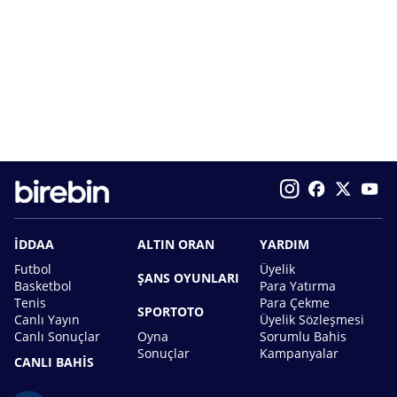
İDDAA
ALTIN ORAN
YARDIM
Futbol
Üyelik
ŞANS OYUNLARI
Basketbol
Para Yatırma
Tenis
Para Çekme
SPORTOTO
Canlı Yayın
Üyelik Sözleşmesi
Canlı Sonuçlar
Oyna
Sorumlu Bahis
Sonuçlar
Kampanyalar
CANLI BAHİS