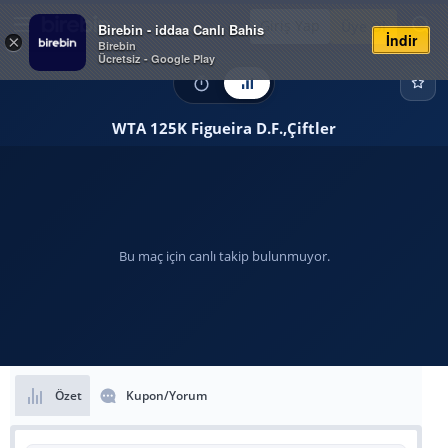
Giriş Yap
Üye Ol
Birebin - iddaa Canlı Bahis
İndir
×
Birebin
Ücretsiz - Google Play
WTA 125K Figueira D.F.,Çiftler
Bu maç için canlı takip bulunmuyor.
Özet
Kupon/Yorum