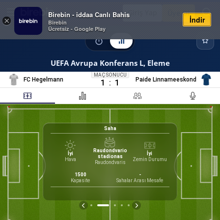
Giriş Yap
Üye Ol
Birebin - iddaa Canlı Bahis
İndir
×
Birebin
Ücretsiz - Google Play
UEFA Avrupa Konferans L, Eleme
MAÇ SONUCU
FC Hegelmann
Paide Linnameeskond
1
:
1
Saha
20
%
K
Raudondvario
İyi
İyi
stadionas
Hava
Zemin Durumu
Raudondvaris
1500
-
Kapasite
Sahalar Arası Mesafe
İS