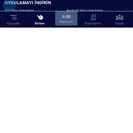
UYGULAMAYI İNDİRİN
iOS Yeni Uygulama
Android Yeni Uygulama
0.00
Kuponum
Anasayfa
Bülten
Kuponlarım
Sosyal
Bizimle iletişime geçin.
0216 630 63 83
destek@birebin.com
Spor Toto'nun yasal bayisi olan birebin.com’a
18 yaşından büyükler üye olabilir.
BİREBİN ŞANS OYUNLARI A.Ş.
Copyright © 2025