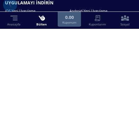
UYGULAMAYI İNDİRİN
iOS Yeni Uygulama
Android Yeni Uygulama
0.00
Kuponum
Anasayfa
Bülten
Kuponlarım
Sosyal
Bizimle iletişime geçin.
0216 630 63 83
destek@birebin.com
Spor Toto'nun yasal bayisi olan birebin.com’a
18 yaşından büyükler üye olabilir.
BİREBİN ŞANS OYUNLARI A.Ş.
Copyright © 2025