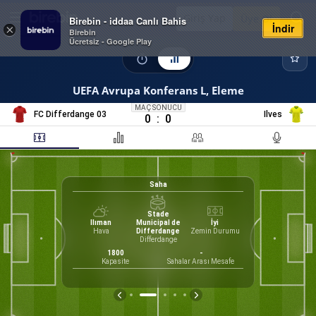
Giriş Yap
Üye Ol
Birebin - iddaa Canlı Bahis
İndir
×
Birebin
Ücretsiz - Google Play
UEFA Avrupa Konferans L, Eleme
MAÇ SONUCU
FC Differdange 03
Ilves
0
:
0
Saha
0
%
K
Stade
Ilıman
Municipal de
İyi
Hava
Differdange
Zemin Durumu
Differdange
1800
-
Kapasite
Sahalar Arası Mesafe
İS