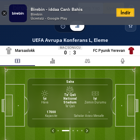
Giriş Yap
Üye Ol
Birebin - iddaa Canlı Bahis
İndir
×
Birebin
Ücretsiz - Google Play
UEFA Avrupa Konferans L, Eleme
MAÇ SONUCU
Marsaxlokk
FC Pyunik Yerevan
0
:
3
Saha
0
%
K
Ta' Qali
İyi
National
İyi
Hava
Stadium
Zemin Durumu
Ta' Qali
17000
-
Kapasite
Sahalar Arası Mesafe
İS