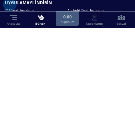
UYGULAMAYI İNDİRİN
iOS Yeni Uygulama
Android Yeni Uygulama
0.00
Kuponum
Anasayfa
Bülten
Kuponlarım
Sosyal
Bizimle iletişime geçin.
0216 630 63 83
destek@birebin.com
Spor Toto'nun yasal bayisi olan birebin.com’a
18 yaşından büyükler üye olabilir.
BİREBİN ŞANS OYUNLARI A.Ş.
Copyright © 2025