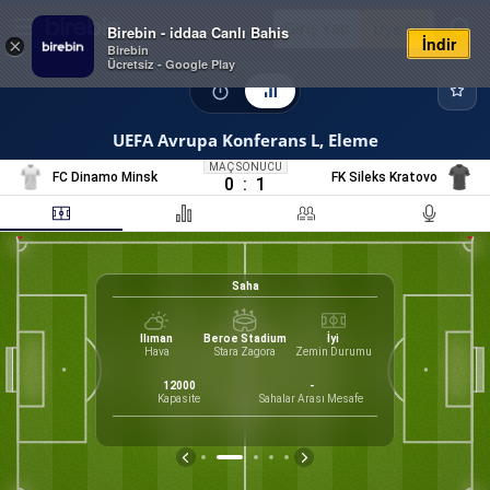
Giriş Yap
Üye Ol
Birebin - iddaa Canlı Bahis
İndir
×
Birebin
Ücretsiz - Google Play
UEFA Avrupa Konferans L, Eleme
MAÇ SONUCU
FC Dinamo Minsk
FK Sileks Kratovo
0
:
1
Saha
0
%
K
Ilıman
Beroe Stadium
İyi
Hava
Stara Zagora
Zemin Durumu
12000
-
Kapasite
Sahalar Arası Mesafe
İS