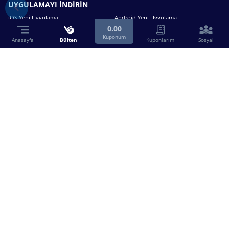
UYGULAMAYI İNDİRİN
iOS Yeni Uygulama
Android Yeni Uygulama
0.00
Kuponum
Anasayfa
Bülten
Kuponlarım
Sosyal
Bizimle iletişime geçin.
0216 630 63 83
destek@birebin.com
Spor Toto'nun yasal bayisi olan birebin.com’a
18 yaşından büyükler üye olabilir.
BİREBİN ŞANS OYUNLARI A.Ş.
Copyright © 2025