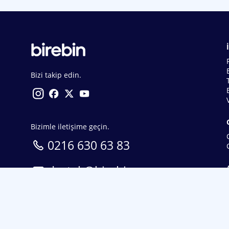
Bizi takip edin.
Bizimle iletişime geçin.
0216 630 63 83
destek@birebin.com
Spor Toto'nun yasal bayisi olan birebin.com’a
18 yaşından büyükler üye olabilir.