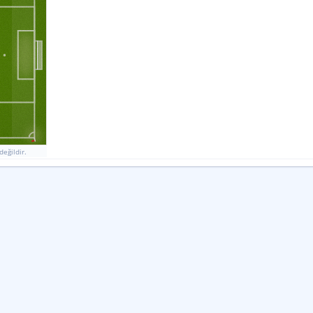
8
Ek Sayı Vuruşları Başarı Oranı
20
%
%
KORNER
İSABETLI SUT
KALECI KURTARIŞLARI
6
5
4
2
0
0
7
12
2
3
5
0
İSABETSIZ ŞUT
GOL GIRIŞIMI
BLOK
değildir.