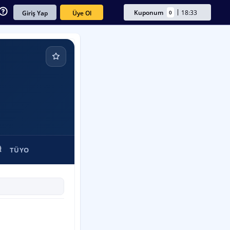
Kuponum
18:33
0
Üye Ol
Giriş Yap
TÜYO