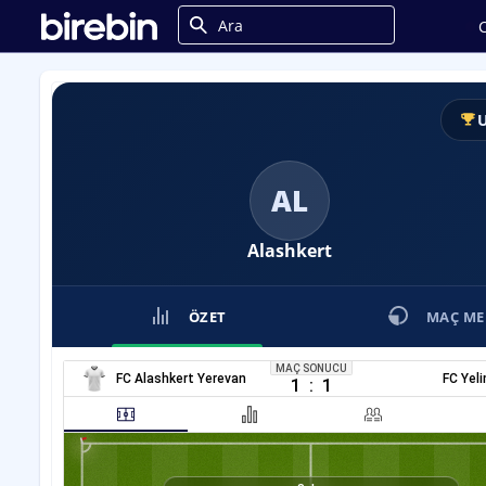
C
U
AL
Alashkert
ÖZET
MAÇ ME
MAÇ SONUCU
FC Alashkert Yerevan
FC Yel
1
:
1