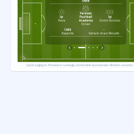
Saha
Erdi
Yerevan
İyi
Football
İyi
1
Hava
Academy
Zemin Durumu
Erivan
0
1400
-
Kapasite
Sahalar Arası Mesafe
İçerik sağlayıcı firmaların sunduğu verilerdeki kusurlardan Birebin sorumlu 