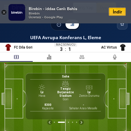
Giriş Yap
Üye Ol
Birebin - iddaa Canlı Bahis
İndir
×
Birebin
Ücretsiz - Google Play
UEFA Avrupa Konferans L, Eleme
MAÇ SONUCU
FC Dila Gori
AC Virtus
3
:
1
Saha
43
%
K
Tengiz
İyi
Burjanadze
İyi
Hava
Stadium
Zemin Durumu
Gori
8300
-
Kapasite
Sahalar Arası Mesafe
İS