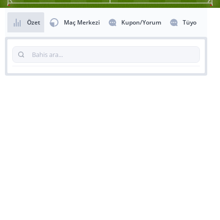
Özet
Maç Merkezi
Kupon/Yorum
Tüyo