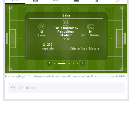
Saha
21
%
Kor
Tofiq Bahramov
9
İyi
Republican
İyi
Hava
Stadium
Zemin Durumu
Bakü
9
 Daniel
31200
-
ektör
Kapasite
Sahalar Arası Mesafe
İsabe
İçerik sağlayıcı firmaların sunduğu verilerdeki kusurlardan Birebin sorumlu değildir.