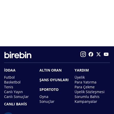
İDDAA
ALTIN ORAN
YARDIM
Futbol
Üyelik
ŞANS OYUNLARI
Basketbol
Para Yatırma
Tenis
Para Çekme
SPORTOTO
Canlı Yayın
Üyelik Sözleşmesi
Canlı Sonuçlar
Oyna
Sorumlu Bahis
Sonuçlar
Kampanyalar
CANLI BAHİS