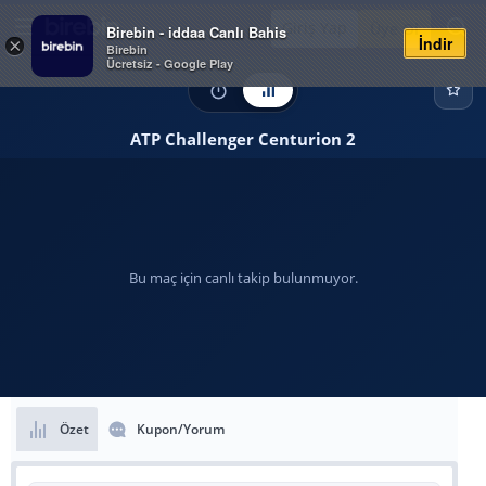
Giriş Yap
Üye Ol
Birebin - iddaa Canlı Bahis
İndir
×
Birebin
Ücretsiz - Google Play
ATP Challenger Centurion 2
Bu maç için canlı takip bulunmuyor.
Özet
Kupon/Yorum