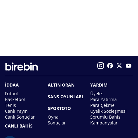
İDDAA
ALTIN ORAN
YARDIM
Futbol
Üyelik
ŞANS OYUNLARI
Basketbol
Para Yatırma
Tenis
Para Çekme
SPORTOTO
Canlı Yayın
Üyelik Sözleşmesi
Canlı Sonuçlar
Oyna
Sorumlu Bahis
Sonuçlar
Kampanyalar
CANLI BAHİS