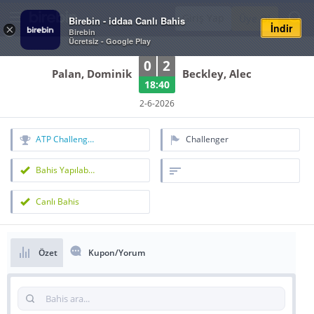
Giriş Yap
Üye Ol
Birebin - iddaa Canlı Bahis
İndir
×
Birebin
Ücretsiz - Google Play
0
2
Palan, Dominik
Beckley, Alec
18:40
2-6-2026
ATP Challenger Centurion 2
Challenger
Bahis Yapılabilir
Canlı Bahis
Özet
Kupon/Yorum