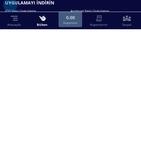
UYGULAMAYI İNDİRİN
iOS Yeni Uygulama
Android Yeni Uygulama
0.00
Kuponum
Anasayfa
Bülten
Kuponlarım
Sosyal
Bizimle iletişime geçin.
0216 630 63 83
destek@birebin.com
Spor Toto'nun yasal bayisi olan birebin.com’a
18 yaşından büyükler üye olabilir.
BİREBİN ŞANS OYUNLARI A.Ş.
Copyright © 2025