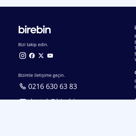
Bizi takip edin.
Bizimle iletişime geçin.
0216 630 63 83
destek@birebin.com
Spor Toto'nun yasal bayisi olan birebin.com’a
18 yaşından büyükler üye olabilir.