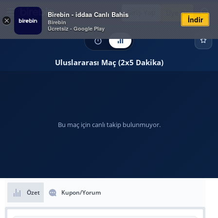
Giriş Yap
Üye Ol
Birebin - iddaa Canlı Bahis
İndir
×
Birebin
Ücretsiz - Google Play
Uluslararası Maç (2x5 Dakika)
Bu maç için canlı takip bulunmuyor.
Özet
Kupon/Yorum