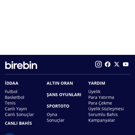
İDDAA
ALTIN ORAN
YARDIM
Futbol
Üyelik
ŞANS OYUNLARI
Basketbol
Para Yatırma
Tenis
Para Çekme
SPORTOTO
Canlı Yayın
Üyelik Sözleşmesi
Canlı Sonuçlar
Oyna
Sorumlu Bahis
Sonuçlar
Kampanyalar
CANLI BAHİS