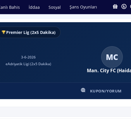
Şans Oyunları
anlı Bahis
İddaa
Sosyal
Premier Lig (2x5 Dakika)
MC
3-6-2026
eAdriyatik Ligi (2x5 Dakika)
Man. City FC (Haid
KUPON/YORUM