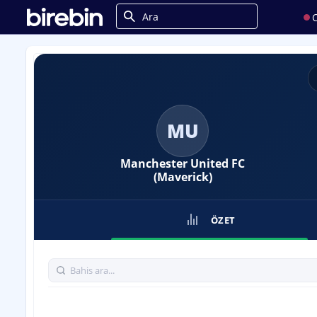
C
MU
Manchester United FC
(Maverick)
ÖZET