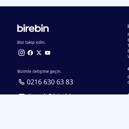
Bizi takip edin.
Bizimle iletişime geçin.
0216 630 63 83
destek@birebin.com
Spor Toto'nun yasal bayisi olan birebin.com’a
18 yaşından büyükler üye olabilir.