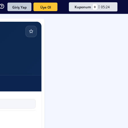
Kuponum
05:24
0
Üye Ol
Giriş Yap