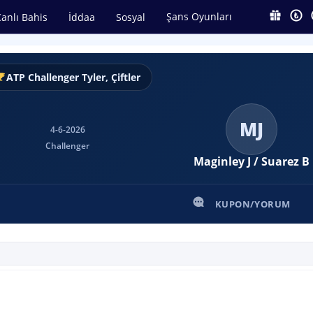
Şans Oyunları
anlı Bahis
İddaa
Sosyal
ATP Challenger Tyler, Çiftler
MJ
4-6-2026
Challenger
Maginley J / Suarez B
KUPON/YORUM