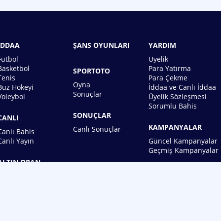
İDDAA
ŞANS OYUNLARI
YARDIM
Futbol
Üyelik
Basketbol
Para Yatırma
SPORTOTO
Tenis
Para Çekme
Oyna
Buz Hokeyi
İddaa ve Canlı İddaa
Sonuçlar
Voleybol
Üyelik Sözleşmesi
Sorumlu Bahis
SONUÇLAR
CANLI
KAMPANYALAR
Canlı Sonuçlar
Canlı Bahis
Canlı Yayın
Güncel Kampanyalar
Geçmiş Kampanyalar
ALTIN ORAN
BİREBİN ŞANS OYUNLARI A.Ş.
Copyright © 2026