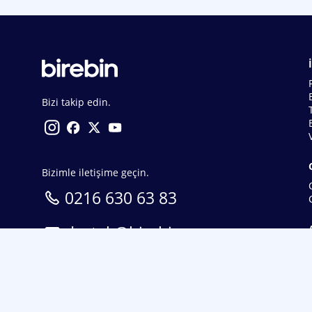
Bizi takip edin.
Bizimle iletişime geçin.
0216 630 63 83
destek@birebin.com
Spor Toto'nun yasal bayisi olan birebin.com’a
18 yaşından büyükler üye olabilir.