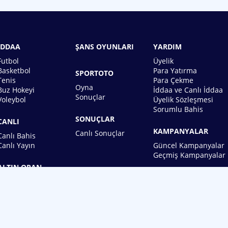
İDDAA
ŞANS OYUNLARI
YARDIM
Futbol
Üyelik
Basketbol
Para Yatırma
SPORTOTO
Tenis
Para Çekme
Oyna
Buz Hokeyi
İddaa ve Canlı İddaa
Sonuçlar
Voleybol
Üyelik Sözleşmesi
Sorumlu Bahis
SONUÇLAR
CANLI
KAMPANYALAR
Canlı Sonuçlar
Canlı Bahis
Canlı Yayın
Güncel Kampanyalar
Geçmiş Kampanyalar
ALTIN ORAN
BİREBİN ŞANS OYUNLARI A.Ş.
Copyright © 2026