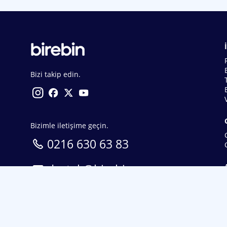
Bizi takip edin.
Bizimle iletişime geçin.
0216 630 63 83
destek@birebin.com
Spor Toto'nun yasal bayisi olan birebin.com’a
18 yaşından büyükler üye olabilir.