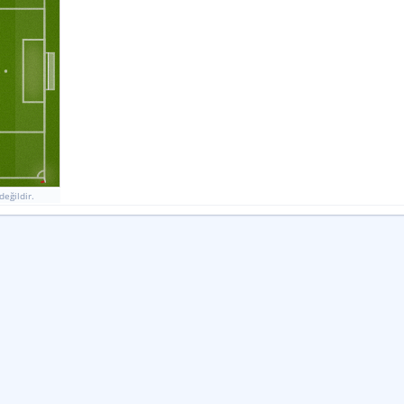
0
Ek Sayı Vuruşları Başarı Oranı
0
%
%
KORNER
İSABETLI SUT
KALECI KURTARIŞLARI
4
4
0
0
0
0
9
13
1
2
2
0
İSABETSIZ ŞUT
GOL GIRIŞIMI
BLOK
değildir.