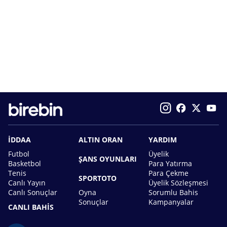
İDDAA
ALTIN ORAN
YARDIM
Futbol
Üyelik
ŞANS OYUNLARI
Basketbol
Para Yatırma
Tenis
Para Çekme
SPORTOTO
Canlı Yayın
Üyelik Sözleşmesi
Canlı Sonuçlar
Oyna
Sorumlu Bahis
Sonuçlar
Kampanyalar
CANLI BAHİS