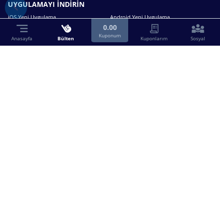
UYGULAMAYI İNDİRİN
iOS Yeni Uygulama
Android Yeni Uygulama
0.00
Kuponum
Anasayfa
Bülten
Kuponlarım
Sosyal
Bizimle iletişime geçin.
0216 630 63 83
destek@birebin.com
Spor Toto'nun yasal bayisi olan birebin.com’a
18 yaşından büyükler üye olabilir.
BİREBİN ŞANS OYUNLARI A.Ş.
Copyright © 2025