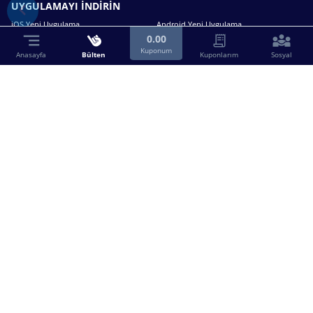
UYGULAMAYI İNDİRİN
iOS Yeni Uygulama
Android Yeni Uygulama
0.00
Kuponum
Anasayfa
Bülten
Kuponlarım
Sosyal
Bizimle iletişime geçin.
0216 630 63 83
destek@birebin.com
Spor Toto'nun yasal bayisi olan birebin.com’a
18 yaşından büyükler üye olabilir.
BİREBİN ŞANS OYUNLARI A.Ş.
Copyright © 2025