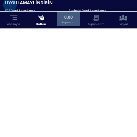
UYGULAMAYI İNDİRİN
iOS Yeni Uygulama
Android Yeni Uygulama
0.00
Kuponum
Anasayfa
Bülten
Kuponlarım
Sosyal
Bizimle iletişime geçin.
0216 630 63 83
destek@birebin.com
Spor Toto'nun yasal bayisi olan birebin.com’a
18 yaşından büyükler üye olabilir.
BİREBİN ŞANS OYUNLARI A.Ş.
Copyright © 2025