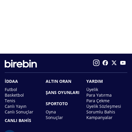
İDDAA
ALTIN ORAN
YARDIM
Futbol
Üyelik
ŞANS OYUNLARI
Basketbol
Para Yatırma
Tenis
Para Çekme
SPORTOTO
Canlı Yayın
Üyelik Sözleşmesi
Canlı Sonuçlar
Oyna
Sorumlu Bahis
Sonuçlar
Kampanyalar
CANLI BAHİS