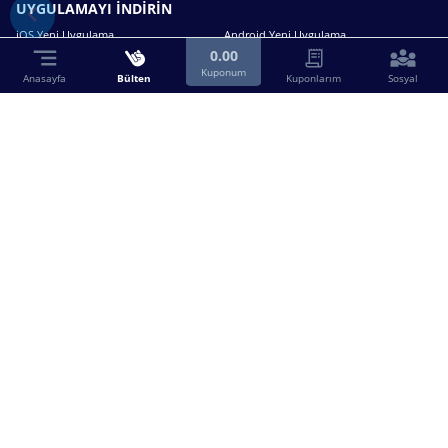
UYGULAMAYI İNDİRİN
iOS Yeni Uygulama
Android Yeni Uygulama
0.00
Kuponum
Anasayfa
Bülten
Kuponlarım
Sosyal
Bizimle iletişime geçin.
0216 630 63 83
destek@birebin.com
Spor Toto'nun yasal bayisi olan birebin.com’a
18 yaşından büyükler üye olabilir.
BİREBİN ŞANS OYUNLARI A.Ş.
Copyright © 2025