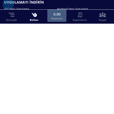
UYGULAMAYI İNDİRİN
iOS Yeni Uygulama
Android Yeni Uygulama
0.00
Kuponum
Anasayfa
Bülten
Kuponlarım
Sosyal
Bizimle iletişime geçin.
0216 630 63 83
destek@birebin.com
Spor Toto'nun yasal bayisi olan birebin.com’a
18 yaşından büyükler üye olabilir.
BİREBİN ŞANS OYUNLARI A.Ş.
Copyright © 2025