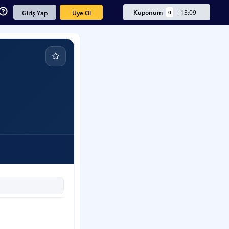
Kuponum
13:09
0
Üye Ol
Giriş Yap