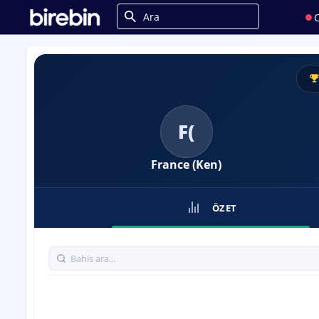
C
F(
France (Ken)
ÖZET