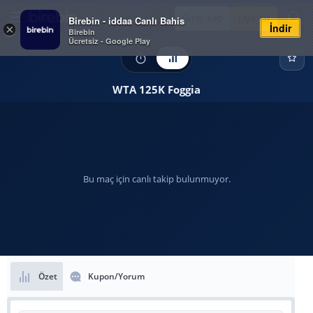
Giriş Yap
Üye Ol
Birebin - iddaa Canlı Bahis
İndir
×
Birebin
Ücretsiz - Google Play
WTA 125K Foggia
Bu maç için canlı takip bulunmuyor.
Özet
Kupon/Yorum