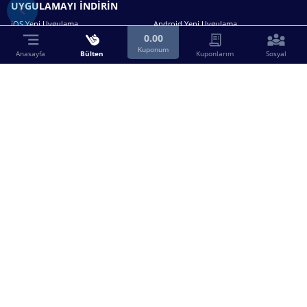
UYGULAMAYI İNDİRİN
iOS Yeni Uygulama
Android Yeni Uygulama
0.00
Kuponum
Anasayfa
Bülten
Kuponlarım
Sosyal
Bizimle iletişime geçin.
0216 630 63 83
destek@birebin.com
Spor Toto'nun yasal bayisi olan birebin.com’a
18 yaşından büyükler üye olabilir.
BİREBİN ŞANS OYUNLARI A.Ş.
Copyright © 2025