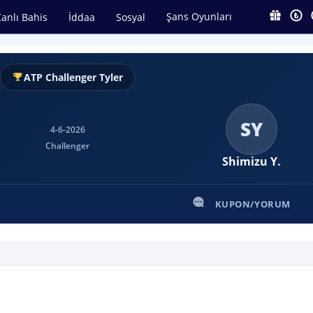
Şans Oyunları
anlı Bahis
İddaa
Sosyal
ATP Challenger Tyler
SY
4-6-2026
Challenger
Shimizu Y.
KUPON/YORUM