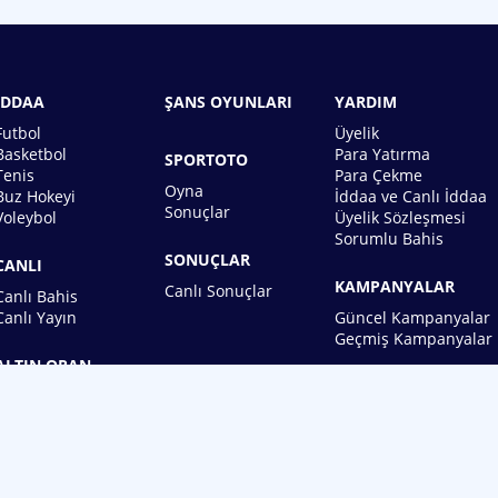
İDDAA
ŞANS OYUNLARI
YARDIM
Futbol
Üyelik
Basketbol
Para Yatırma
SPORTOTO
Tenis
Para Çekme
Oyna
Buz Hokeyi
İddaa ve Canlı İddaa
Sonuçlar
Voleybol
Üyelik Sözleşmesi
Sorumlu Bahis
SONUÇLAR
CANLI
KAMPANYALAR
Canlı Sonuçlar
Canlı Bahis
Canlı Yayın
Güncel Kampanyalar
Geçmiş Kampanyalar
ALTIN ORAN
BİREBİN ŞANS OYUNLARI A.Ş.
Copyright © 2026