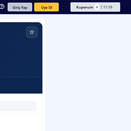
Kuponum
11:19
0
Üye Ol
Giriş Yap