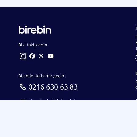
Bizi takip edin.
Bizimle iletişime geçin.
0216 630 63 83
destek@birebin.com
Spor Toto'nun yasal bayisi olan birebin.com’a
18 yaşından büyükler üye olabilir.