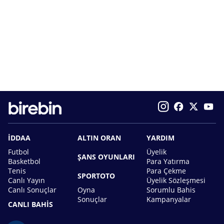
İDDAA
ALTIN ORAN
YARDIM
Futbol
Üyelik
ŞANS OYUNLARI
Basketbol
Para Yatırma
Tenis
Para Çekme
SPORTOTO
Canlı Yayın
Üyelik Sözleşmesi
Canlı Sonuçlar
Oyna
Sorumlu Bahis
Sonuçlar
Kampanyalar
CANLI BAHİS