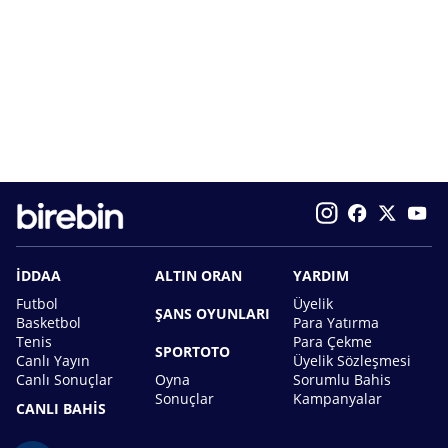
İDDAA
ALTIN ORAN
YARDIM
Futbol
Üyelik
ŞANS OYUNLARI
Basketbol
Para Yatırma
Tenis
Para Çekme
SPORTOTO
Canlı Yayın
Üyelik Sözleşmesi
Canlı Sonuçlar
Oyna
Sorumlu Bahis
Sonuçlar
Kampanyalar
CANLI BAHİS