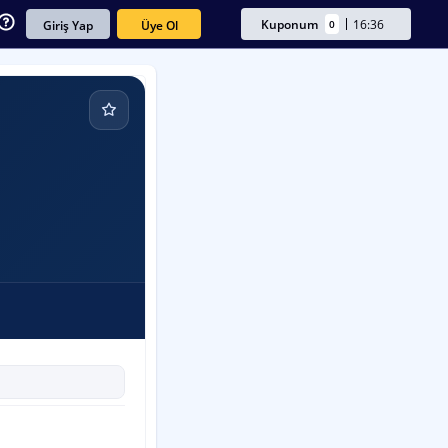
Kuponum
16:36
0
Üye Ol
Giriş Yap