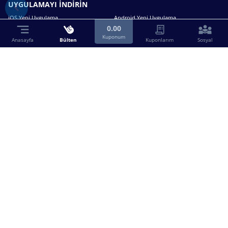
UYGULAMAYI İNDİRİN
iOS Yeni Uygulama
Android Yeni Uygulama
0.00
Kuponum
Anasayfa
Bülten
Kuponlarım
Sosyal
Bizimle iletişime geçin.
0216 630 63 83
destek@birebin.com
Spor Toto'nun yasal bayisi olan birebin.com’a
18 yaşından büyükler üye olabilir.
BİREBİN ŞANS OYUNLARI A.Ş.
Copyright © 2025